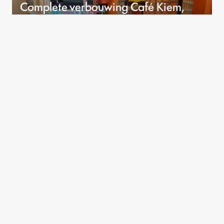
Complete verbouwing Café Kiem,
Rotterdam
Voor Café Kiem in Rotterdam hebben wij de
volledige transformatie van het interieur en de
faciliteiten verzorgd.
Bekijk dit project
Onze krachten
Gemaakt met aandacht.
Gebouwd om te blijven.
Waarom kiezen voor SNG? Omdat wij vakmanschap