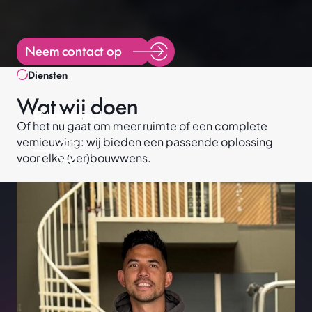
Neem contact op
Diensten
Wat wij doen
Uitbreiding
Renovatie
Onderhoud
Verbouw
Of het nu gaat om meer ruimte of een complete
Projecten
vernieuwing: wij bieden een passende oplossing
Diensten
voor elke (ver)bouwwens.
Verbouw
Uitbreiding
Renovatie
Onderhoud
Over ons
Neem contact