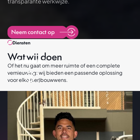
transparante werkwijze.
Neem contact op
Diensten
Wat wij doen
Uitbreiding
Renovatie
Onderhoud
Verbouw
Of het nu gaat om meer ruimte of een complete
Projecten
vernieuwing: wij bieden een passende oplossing
Diensten
voor elke (ver)bouwwens.
Verbouw
Uitbreiding
Renovatie
Onderhoud
Over ons