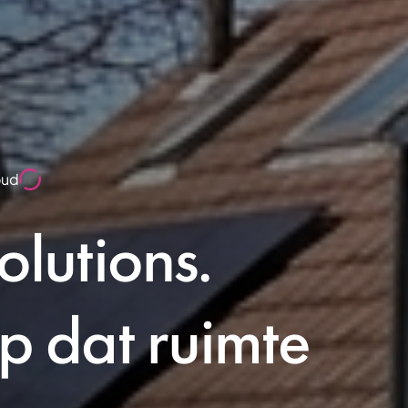
oud
lutions.
 dat ruimte