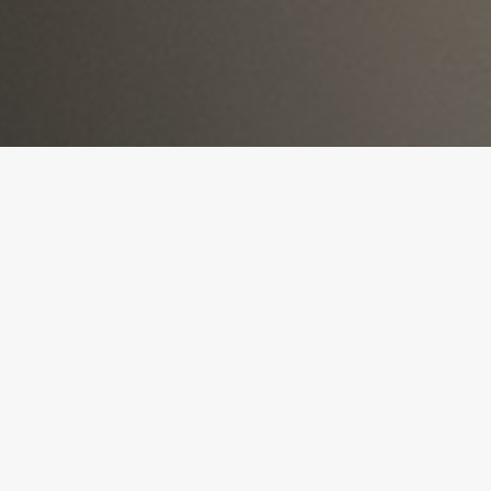
oon nummer:
06 - 103 461 42
info@sngbouwsolutions.nl
e:
Zijdepark 8E 2935 LB Ouderkerk
aan den IJssel