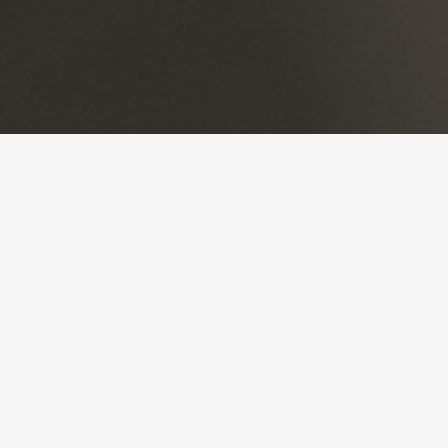
ereiken
Telef
Email:
Locati
deeën, wij
jkheid.