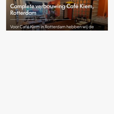
Complete verbouwing Café Kiem,
Rotterdam
Voor Café Kiem in Rotterdam hebben wij de
volledige transformatie van het interieur en de
faciliteiten verzorgd.
Bekijk dit project
Onze krachten
Gemaakt met aandacht.
Gebouwd om te blijven.