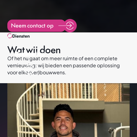
Neem contact op
Diensten
Wat wij doen
Uitbreiding
Renovatie
Onderhoud
Verbouw
Of het nu gaat om meer ruimte of een complete
Projecten
vernieuwing: wij bieden een passende oplossing
Diensten
voor elke (ver)bouwwens.
Verbouw
Uitbreiding
Renovatie
Onderhoud
Over ons
Neem contact