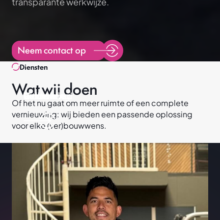
transparante werkwijze.
Neem contact op
Diensten
Wat wij doen
Uitbreiding
Renovatie
Onderhoud
Verbouw
Of het nu gaat om meer ruimte of een complete
Projecten
vernieuwing: wij bieden een passende oplossing
Diensten
voor elke (ver)bouwwens.
Verbouw
Uitbreiding
Renovatie
Onderhoud
Over ons