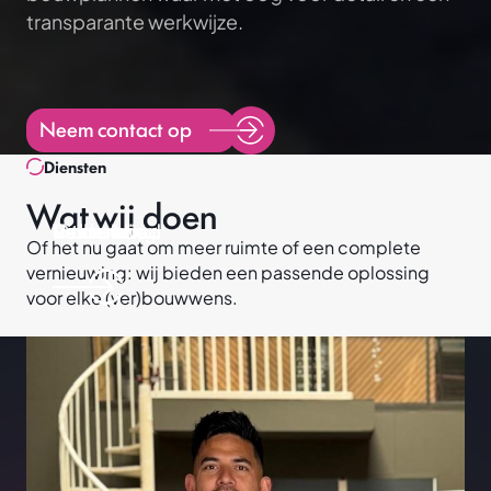
transparante werkwijze.
Neem contact op
Diensten
Wat wij doen
Uitbreiding
Renovatie
Onderhoud
Verbouw
Of het nu gaat om meer ruimte of een complete
Projecten
vernieuwing: wij bieden een passende oplossing
Diensten
voor elke (ver)bouwwens.
Verbouw
Uitbreiding
Renovatie
Onderhoud
Over ons