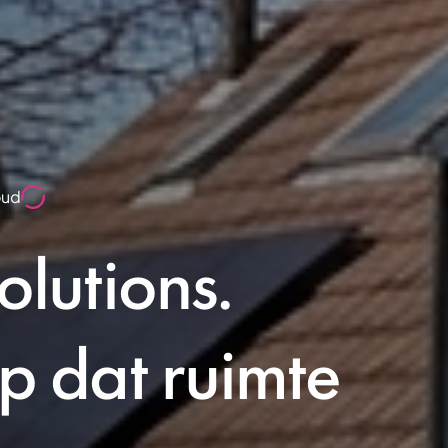
oud
lutions.
 dat ruimte