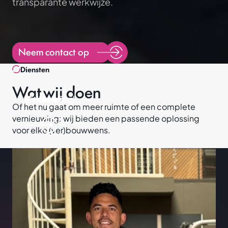
transparante werkwijze.
Neem contact op
Diensten
Wat wij doen
Uitbreiding
Renovatie
Onderhoud
Verbouw
Of het nu gaat om meer ruimte of een complete
Projecten
vernieuwing: wij bieden een passende oplossing
Diensten
voor elke (ver)bouwwens.
Verbouw
Uitbreiding
Renovatie
Onderhoud
Over ons