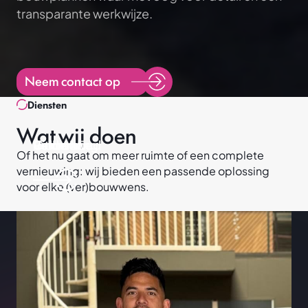
transparante werkwijze.
Neem contact op
Diensten
Wat wij doen
Uitbreiding
Renovatie
Onderhoud
Verbouw
Of het nu gaat om meer ruimte of een complete
Projecten
vernieuwing: wij bieden een passende oplossing
Diensten
voor elke (ver)bouwwens.
Verbouw
Uitbreiding
Renovatie
Onderhoud
Over ons