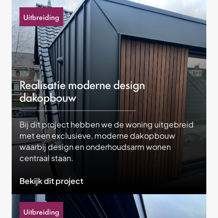
Onderhoud
Uitbreiding
Over ons
Neem contact
Realisatie moderne design
dakopbouw
Bij dit project hebben we de woning uitgebreid
met een exclusieve, moderne dakopbouw
waarbij design en onderhoudsarm wonen
centraal staan.
Bekijk dit project
Uitbreiding