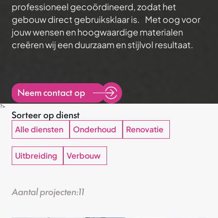
professioneel gecoördineerd, zodat het
gebouw direct gebruiksklaar is. Met oog voor
jouw wensen en hoogwaardige materialen
creëren wij een duurzaam en stijlvol resultaat.
Neem contact op
?>
Sorteer op dienst
Alle diensten
Onderhoud
Renovatie
Projecten
Uitbreiding
Verbouw
Diensten
Aantal projecten:
11
Verbouw
Uitbreiding
Renovatie